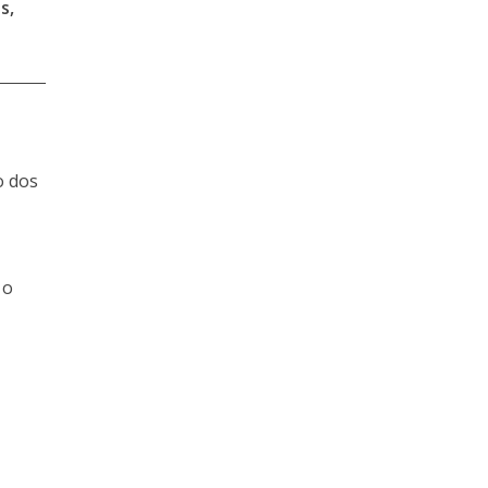
s,
o dos
 o