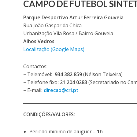
CAMPO DE FUTEBOL SINTÉTI
Parque Desportivo Artur Ferreira Gouveia
Rua João Gaspar da Chica
Urbanização Vila Rosa / Bairro Gouveia
Alhos Vedros
Localização (Google Maps)
Contactos:
–
Telemóvel
:
934 382 859
(Nélson Teixeira)
–
Telefone fixo
: 21 204 0283
(Secretariado no Camp
–
E-mail
:
direcao@cri.pt
CONDIÇÕES/VALORES:
Período mínimo de aluguer –
1h